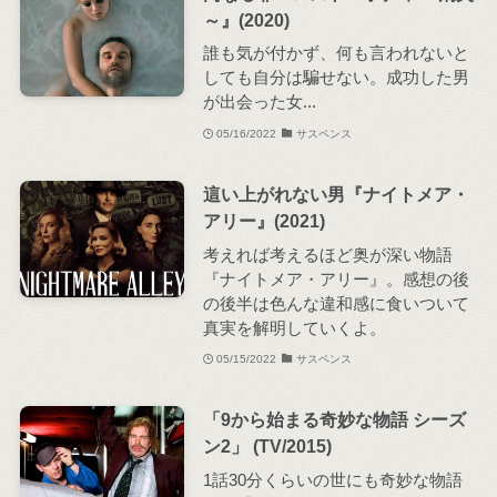
～』(2020)
誰も気が付かず、何も言われないと
しても自分は騙せない。成功した男
が出会った女...
05/16/2022
サスペンス
這い上がれない男『ナイトメア・
アリー』(2021)
考えれば考えるほど奥が深い物語
『ナイトメア・アリー』。感想の後
の後半は色んな違和感に食いついて
真実を解明していくよ。
05/15/2022
サスペンス
「9から始まる奇妙な物語 シーズ
ン2」 (TV/2015)
1話30分くらいの世にも奇妙な物語