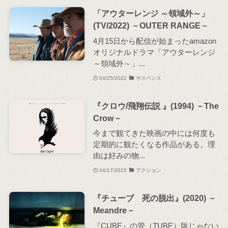
「アウターレンジ ～領域外～」
(TV/2022) －OUTER RANGE－
4月15日から配信が始まったamazon
オリジナルドラマ「アウターレンジ
～領域外～」...
04/25/2022
サスペンス
『クロウ/飛翔伝説 』(1994) －The
Crow－
今まで観てきた映画の中には何度も
定期的に観たくなる作品がある。理
由は好みの物...
04/17/2022
アクション
『チューブ 死の脱出』(2020) －
Meandre－
『CUBE』の管（TUBE）版じゃない