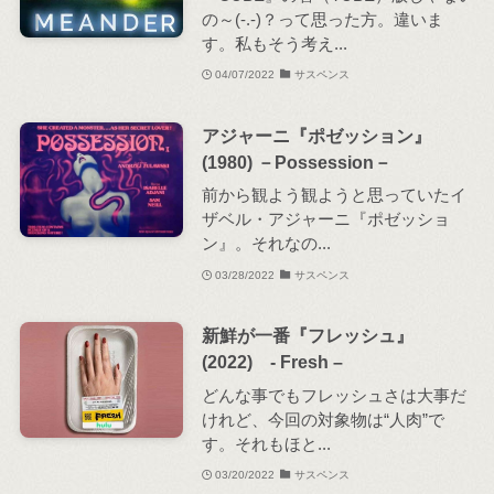
の～(-.-)？って思った方。違いま
す。私もそう考え...
04/07/2022
サスペンス
アジャーニ『ポゼッション』
(1980) －Possession－
前から観よう観ようと思っていたイ
ザベル・アジャーニ『ポゼッショ
ン』。それなの...
03/28/2022
サスペンス
新鮮が一番『フレッシュ』
(2022) - Fresh –
どんな事でもフレッシュさは大事だ
けれど、今回の対象物は“人肉”で
す。それもほと...
03/20/2022
サスペンス