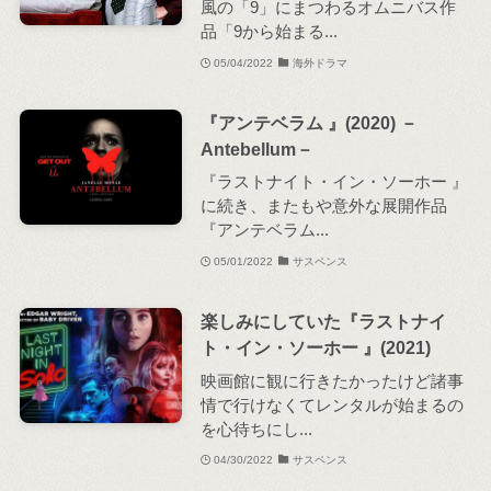
風の「9」にまつわるオムニバス作
品「9から始まる...
05/04/2022
海外ドラマ
『アンテベラム 』(2020) －
Antebellum－
『ラストナイト・イン・ソーホー 』
に続き、またもや意外な展開作品
『アンテベラム...
05/01/2022
サスペンス
楽しみにしていた『ラストナイ
ト・イン・ソーホー 』(2021)
映画館に観に行きたかったけど諸事
情で行けなくてレンタルが始まるの
を心待ちにし...
04/30/2022
サスペンス