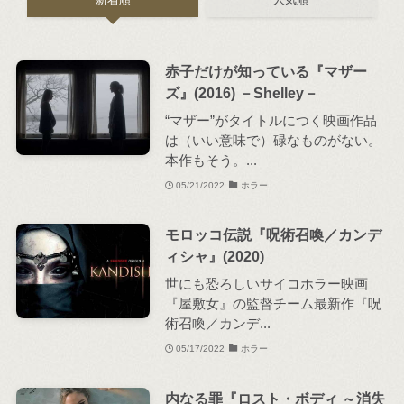
赤子だけが知っている『マザー
ズ』(2016) －Shelley－
“マザー”がタイトルにつく映画作品
は（いい意味で）碌なものがない。
本作もそう。...
05/21/2022
ホラー
モロッコ伝説『呪術召喚／カンデ
ィシャ』(2020)
世にも恐ろしいサイコホラー映画
『屋敷女』の監督チーム最新作『呪
術召喚／カンデ...
05/17/2022
ホラー
内なる罪『ロスト・ボディ ～消失