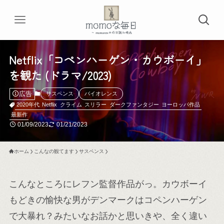
Netflix「コペンハーゲン・カウボーイ」
を観た (ドラマ/2023)
広告
サスペンス
バイオレンス
2020年代
Netflix
クライム
スリラー
ダークファンタジー
ヨーロッパ作品
最新作
01/09/2023
01/21/2023
ホーム
こんなの観てます
サスペンス
こんなところにレフン監督作品がっ。カウボーイ
もどきの愉快な男がデンマークはコペンハーゲン
で大暴れ？みたいなお話かと思いきや、全く違い