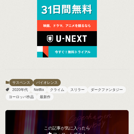
サスペンス
バイオレンス
2020年代
Netflix
クライム
スリラー
ダークファンタジー
ヨーロッパ作品
最新作
この記事が気に入ったら