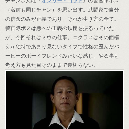
チャンさんは『
オンリー・ゴッド
』の警官隊ボス
（名前も同じチャン）を思い出す。武闘家で自分
の信念のみが正義であり、それが生き方の全て。
警官隊ボスは悪への正義の鉄槌を振るっていた
が、今回それはミウの仕事。ニクラスはその面構
えが独特であまり見ないタイプで性格の歪んだバ
ービーのボーイフレンドみたいな感じ。やる事も
考え方も見た目そのままで裏切らない。