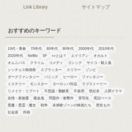
Link Library
サイトマップ
おすすめのキーワード
10代・青春
70年代
80年代
90年代
2000年代
2010年代
2020年代
Netflix
SF
○○とは？
エイリアン
オカルト
オムニバス
クライム
コメディ
ゴシック
サイコ・殺人鬼
シッチェス映画祭
スプラッター
スリラー
ゾンビ
ダークファンタジー
パニック
ヒーロー
ファンタジー
ミステリー
モンスター
ヨーロッパ作品
ラブストーリー
リメイク・リブート
不思議・難解系
不条理
世紀末
人間ドラマ
友情・家族愛
吸血鬼
問題作・衝撃作
実写化
実話ベース
悪魔・悪霊・魔女
戦争
未体験ゾーンの映画たち
歴史もの
社会派
邦画