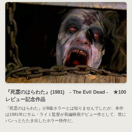
『死霊のはらわた』(1981) - The Evil Dead - ★100
レビュー記念作品
『死霊のはらわた』がB級ホラーとは知りませんでしたが、本作
は1981年にサム・ライミ監督が長編映画デビュー作として、世に
バンっとたたき出したホラー快作だ。