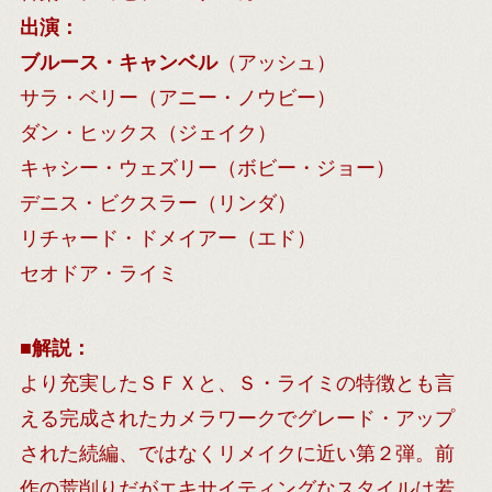
出演：
ブルース・キャンベル
（アッシュ）
サラ・ベリー（アニー・ノウビー）
ダン・ヒックス（ジェイク）
キャシー・ウェズリー（ボビー・ジョー）
デニス・ビクスラー（リンダ）
リチャード・ドメイアー（エド）
セオドア・ライミ
■
解説：
より充実したＳＦＸと、Ｓ・ライミの特徴とも言
える完成されたカメラワークでグレード・アップ
された続編、ではなくリメイクに近い第２弾。前
作の荒削りだがエキサイティングなスタイルは若