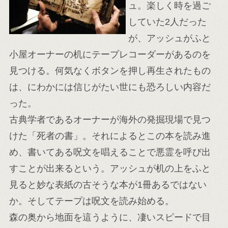
ュ。楽しく時を過ご
していた2人だった
が、アッシュがふと
小屋オーナーの机にテープレコーダーがあるのを
見つける。何気なくボタンを押し再生されたもの
は、にわかには信じがたい世にも恐ろしい内容だ
った。
古典学者であるオーナーが海外の発掘現場で見つ
けた「死者の書」。それによるとこの本を読み進
め、書いてある呪文を唱えることで悪霊を呼び出
すことが出来るという。アッシュが机の上をふと
見ると妙な表紙の古そうな本が1冊あるではない
か。そしてテープは呪文を読み始める。
森の奥から地面を這うように、凄いスピードで目