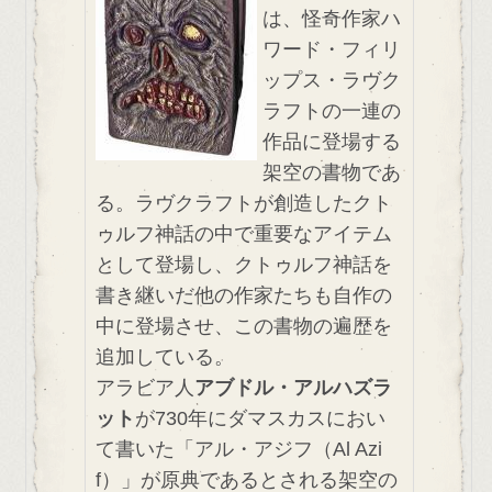
は、怪奇作家ハ
ワード・フィリ
ップス・ラヴク
ラフトの一連の
作品に登場する
架空の書物であ
る。ラヴクラフトが創造したクト
ゥルフ神話の中で重要なアイテム
として登場し、クトゥルフ神話を
書き継いだ他の作家たちも自作の
中に登場させ、この書物の遍歴を
追加している。
アラビア人
アブドル・アルハズラ
ット
が730年にダマスカスにおい
て書いた「アル・アジフ（Al Azi
f）」が原典であるとされる架空の