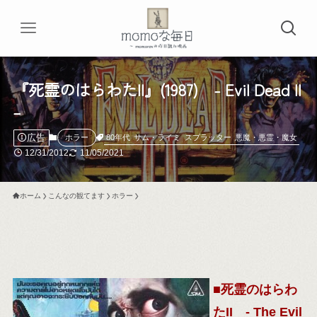
『死霊のはらわたII』(1987) - Evil Dead II
–
広告
80年代
サム・ライミ
スプラッター
悪魔・悪霊・魔女
ホラー
12/31/2012
11/05/2021
ホーム
こんなの観てます
ホラー
■死霊のはらわ
たII - The Evil