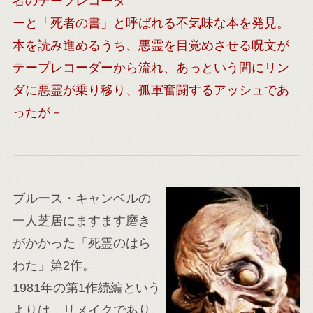
者のテープレコーダ
ーと「死者の書」と呼ばれる不気味な本を発見。
本を読み進めるうち、悪霊を目覚めさせる呪文が
テープレコーダーから流れ、あっという間にリン
ダに悪霊が乗り移り、孤軍奮闘するアッシュであ
ったが－
ブルース・キャンベルの
一人芝居にますます磨き
がかかった「死霊のはら
わた」第2作。
1981年の第1作続編という
よりは、リメイクであり