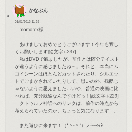
かなぶん
01/01/2013 11:29
momorex様
あけましておめでとうございます！今年も宜し
くお願いします[絵文字:i-237]
私はDVDで観ましたが、前作とは随分テイスト
が違うように感じましたね～。それと、本当にム
ゴイシーンはほとんどカットされたり、シルエッ
トでごまかされていたりして、思いの外、残酷じ
ゃないように思えました…いや、普通の映画に比
べれば、充分残酷なんですけどっ！[絵文字:i-229]
クトゥルフ神話へのリンクは、前作の時点から
考えられていたのか、ちょっと気になります…。
また遊びに来ます！（*＾-＾*）ノ~~ﾏﾀﾈｰ