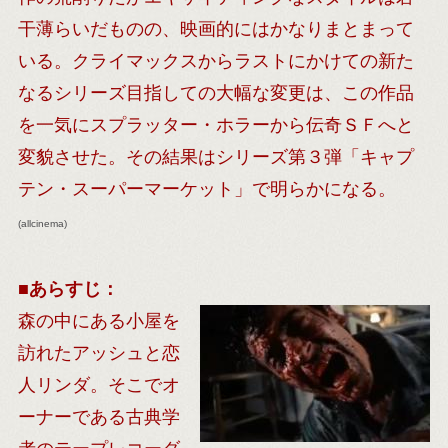
干薄らいだものの、映画的にはかなりまとまって
いる。クライマックスからラストにかけての新た
なるシリーズ目指しての大幅な変更は、この作品
を一気にスプラッター・ホラーから伝奇ＳＦへと
変貌させた。その結果はシリーズ第３弾「キャプ
テン・スーパーマーケット」で明らかになる。
(allcinema)
■
あらすじ：
森の中にある小屋を
訪れたアッシュと恋
人リンダ。そこでオ
ーナーである古典学