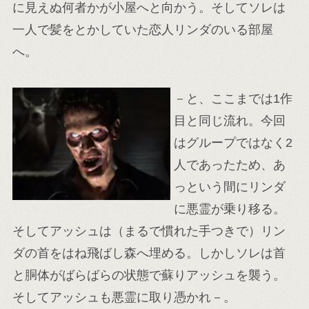
に見えぬ何者かが小屋へと向かう。そしてソレは
一人で髪をとかしていた恋人リンダのいる部屋
へ。
－と、ここまでは1作
目と同じ流れ。今回
はグループではなく2
人であったため、あ
っという間にリンダ
に悪霊が乗り移る。
そしてアッシュは（まるで慣れた手つきで）リン
ダの首をはね飛ばし森へ埋める。しかしソレは首
と胴体がばらばらの状態で蘇りアッシュを襲う。
そしてアッシュも悪霊に取り憑かれ－。