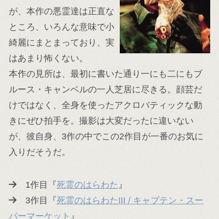
が、本作の悪霊達は正直な
ところ、いろんな意味で小
綺麗にまとまっており、実
はあまり怖くない。
本作の見所は、最初に書いた通り一にも二にもブ
ルース・キャンベルの一人芝居に尽きる。顔芸だ
けではなく、全身を使ったアクロバティックな動
きにぜひ拍手を。撮影は大変だったに違いない
が、彼自身、3作の中でこの2作目が一番のお気に
入りだそうだ。
1作目『
死霊のはらわた
』
3作目『
死霊のはらわたIII / キャプテン・スー
パーマーケット
』