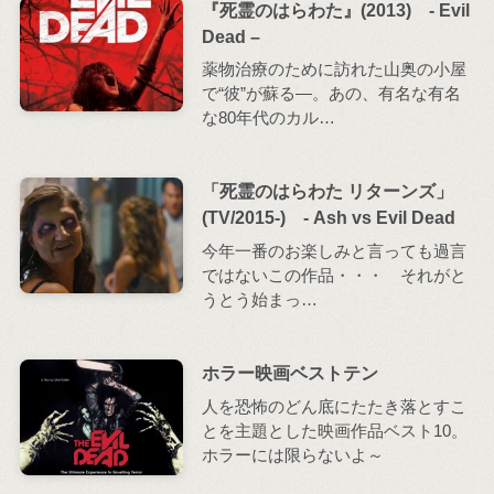
『死霊のはらわた』(2013) - Evil
Dead –
薬物治療のために訪れた山奥の小屋
で“彼”が蘇る―。あの、有名な有名
な80年代のカル…
「死霊のはらわた リターンズ」
(TV/2015-) - Ash vs Evil Dead
今年一番のお楽しみと言っても過言
ではないこの作品・・・ それがと
うとう始まっ…
ホラー映画ベストテン
人を恐怖のどん底にたたき落とすこ
とを主題とした映画作品ベスト10。
ホラーには限らないよ～