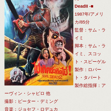
DeadII -■
1987年/アメリ
カ/85分
監督：サム・ラ
イミ
脚本：サム・ラ
イミ、スコッ
ト・スピーゲル
製作：ロバー
ト・タパート
製作総指揮：ア
ーヴィン・シャピロ 他
撮影：ピーター・デミング
音楽：ジョセフ・ロデュカ