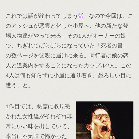
これでは話が終わってしまう
なので今回は、こ
のアッシュが悪霊と化した小屋へ、他の新たな登
場人物達がやって来る。その1人がオーナーの娘
で、ちぎれてばらばらになっていた「死者の書」
の数ページを父親に届けに来る。同行者は娘の恋
人と道案内をすることになったカップル2人。この
4人は何も知らずに小屋に辿り着き、恐ろしい目に
遭う、と。
1作目では、悪霊に取り憑
かれた女性達がそれぞれ非
常にいい味を出していて、
本当に不気味で怖かった