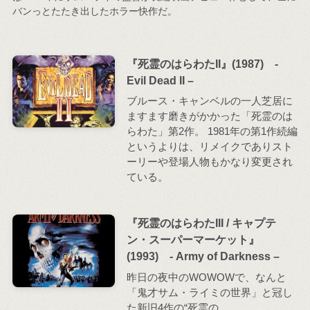
バンっとたたき出したホラー快作だ。
『死霊のはらわたII』(1987) -
Evil Dead II –
ブルース・キャンベルの一人芝居に
ますます磨きがかかった「死霊のは
らわた」第2作。 1981年の第1作続編
というよりは、リメイクでありスト
ーリーや登場人物もかなり変更され
ている。
『死霊のはらわたIII / キャプテ
ン・スーパーマーケット』
(1993) - Army of Darkness –
昨日の夜中のWOWOWで、なんと
「鬼才サム・ライミの世界」と冠し
た新旧4作の“死霊の…