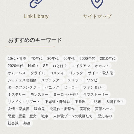
Link Library
サイトマップ
おすすめのキーワード
10代・青春
70年代
80年代
90年代
2000年代
2010年代
2020年代
Netflix
SF
○○とは？
エイリアン
オカルト
オムニバス
クライム
コメディ
ゴシック
サイコ・殺人鬼
シッチェス映画祭
スプラッター
スリラー
ゾンビ
ダークファンタジー
パニック
ヒーロー
ファンタジー
ミステリー
モンスター
ヨーロッパ作品
ラブストーリー
リメイク・リブート
不思議・難解系
不条理
世紀末
人間ドラマ
友情・家族愛
吸血鬼
問題作・衝撃作
実写化
実話ベース
悪魔・悪霊・魔女
戦争
未体験ゾーンの映画たち
歴史もの
社会派
邦画