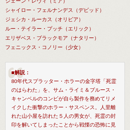
ジェーン・レヴィ（ミア）
シャイロー・フェルナンデス（デビッド）
ジェシカ・ルーカス（オリビア）
ルー・テイラー・プッチ（エリック）
エリザベス・ブラックモア（ナタリー）
フェニックス・コノリー（少女）
■
解説：
80年代スプラッター・ホラーの金字塔「死霊
のはらわた」を、サム・ライミ＆ブルース・
キャンベルのコンビが自ら製作を務めてリメ
イクした衝撃のホラー・サスペンス。人里離
れた山小屋を訪れた５人の男女が、死霊の封
印を解いてしまったことから戦慄の恐怖に見