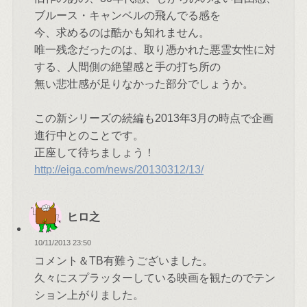
ブルース・キャンベルの飛んでる感を
今、求めるのは酷かも知れません。
唯一残念だったのは、取り憑かれた悪霊女性に対
する、人間側の絶望感と手の打ち所の
無い悲壮感が足りなかった部分でしょうか。
この新シリーズの続編も2013年3月の時点で企画
進行中とのことです。
正座して待ちましょう！
http://eiga.com/news/20130312/13/
ヒロ之
10/11/2013 23:50
コメント＆TB有難うございました。
久々にスプラッターしている映画を観たのでテン
ション上がりました。