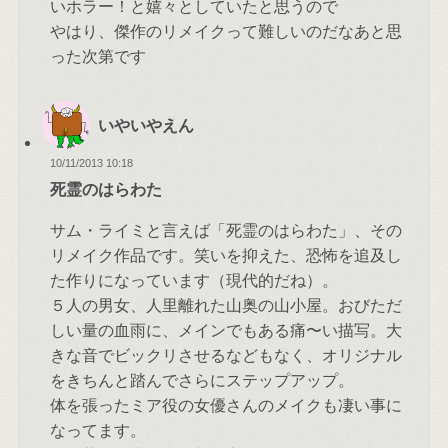
いホラー！と嬉々としていたと思うので
やはり、傑作のリメイクって難しいのだなあと思
った次第です
いやいやえん
10/11/2013 10:18
死霊のはらわた
サム・ライミと言えば「死霊のはらわた」、その
リメイク作品です。笑いを抑えた、恐怖を追及し
た作りになっています（現代的だね）。
５人の男女、人里離れた山奥の山小屋。おびただ
しい量の血雨に、メインでもある痛〜い描写。大
きな音でビックリさせるなどもなく、オリジナル
をきちんと踏んでさらにステップアップ。
体を張ったミア役の女優さんのメイクも凄い事に
なってます。