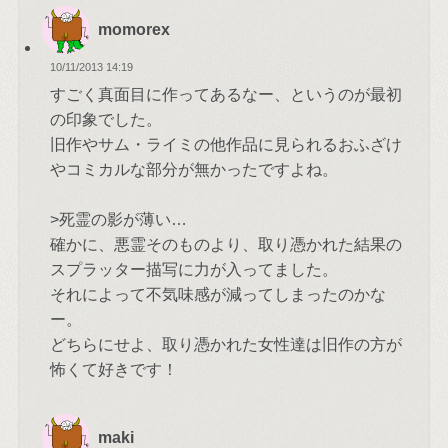
momorex
10/11/2013 14:19
すごく真面目に作ってあるなー、というのが最初
の印象でした。
旧作やサム・ライミの他作品に見られるおふざけ
やコミカルな部分が無かったですよね。
>死霊の影が薄い…
確かに、悪霊そのものより、取り憑かれた結果の
スプラッター描写に力が入ってました。
それによって不気味感が減ってしまったのかな
ー。
どちらにせよ、取り憑かれた女性達は旧作の方が
怖くて好きです！
maki