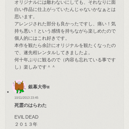
オリジナルには敵わないにしても、それなりに面
白い作品に仕上がっていたんじゃないかなぁとは
思います。
アレンジされた部分も良かったですし、痛い！気
持ち悪い！という感情を持ちながら楽しめたので
個人的にはこれ好きです。
本作を観たら余計にオリジナルを観たくなったの
で、遂先程レンタルしてきましたよ。
何十年ぶりに観るので（内容も忘れている事です
し）楽しみです＾＾
銀幕大帝α
10/11/2013 23:45
死霊のはらわた
EVIL DEAD
２０１３年