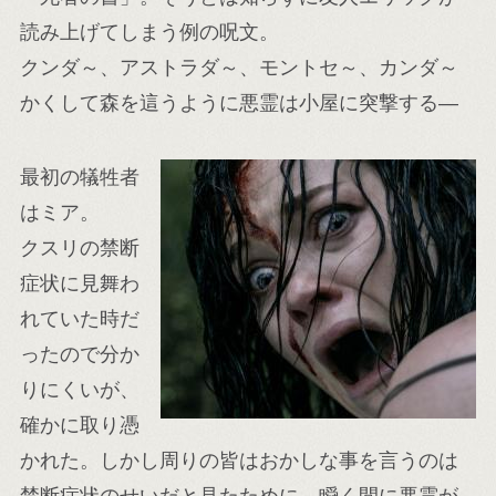
読み上げてしまう例の呪文。
クンダ～、アストラダ～、モントセ～、カンダ～
かくして森を這うように悪霊は小屋に突撃する―
最初の犠牲者
はミア。
クスリの禁断
症状に見舞わ
れていた時だ
ったので分か
りにくいが、
確かに取り憑
かれた。しかし周りの皆はおかしな事を言うのは