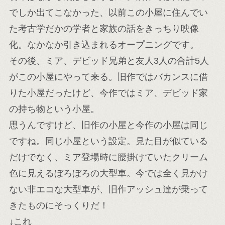
でしか出てこなかった、以前この小屋に住んでい
た考古学だかの学者と家族の話をきっちり映像
化。なかなか引き込まれるオープニングです。
その後、ミア、デビッド兄弟と友人3人の合計5人
がこの小屋にやって来る。旧作ではバカンスに借
りた小屋だったけど、今作ではミア、デビッド家
の持ち物という小屋。
思うんですけど、旧作の小屋と今作の小屋は同じ
ですね。同じ小屋という設定。見た目が似ている
だけでなく、ミア登場時に腰掛けていたクリーム
色に見えるぼろぼろの大型車。今では全く見かけ
ない非エコな大型車が、旧作アッシュ達が乗って
きたものにそっくりだ！
↓これ