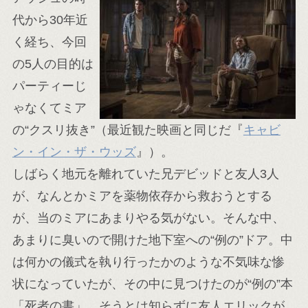
代から30年近
く経ち、今回
の5人の目的は
パーティーじ
ゃなくてミア
の“クスリ抜き”（最近観た映画と同じだ『
キャビ
ン・イン・ザ・ウッズ
』）。
しばらく地元を離れていた兄デビッドと友人3人
が、なんとかミアを薬物依存から救おうとする
が、当のミアにあまりやる気がない。そんな中、
あまりに臭いので開けた地下室への“例の”ドア。中
は何かの儀式を執り行ったかのような不気味な惨
状になっていたが、その中に見つけたのが“例の”本
「死者の書」。そうとは知らずに友人エリックが