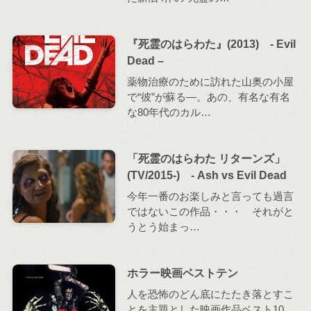
『死霊のはらわた』(2013) - Evil
Dead –
薬物治療のために訪れた山奥の小屋
で“彼”が蘇る―。あの、有名な有名
な80年代のカル…
「死霊のはらわた リターンズ」
(TV/2015-) - Ash vs Evil Dead
今年一番のお楽しみと言っても過言
ではないこの作品・・・ それがと
うとう始まっ…
ホラー映画ベストテン
人を恐怖のどん底にたたき落とすこ
とを主題とした映画作品ベスト10。