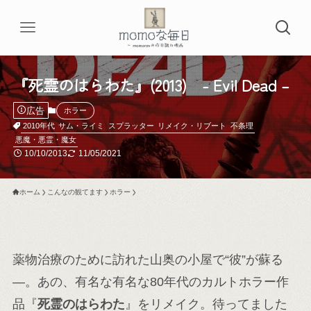
『死霊のはらわた』(2013) - Evil Dead –
広告
ホラー
2010年代
サム・ライミ
スプラッター
リメイク・リブート
不条理
悪魔・悪霊・魔女
10/10/2013
11/05/2021
ホーム
こんなの観てます
ホラー
薬物治療のために訪れた山奥の小屋で“彼”が蘇る
―。あの、有名な有名な80年代のカルトホラー作
品『
死霊のはらわた
』をリメイク。待ってました