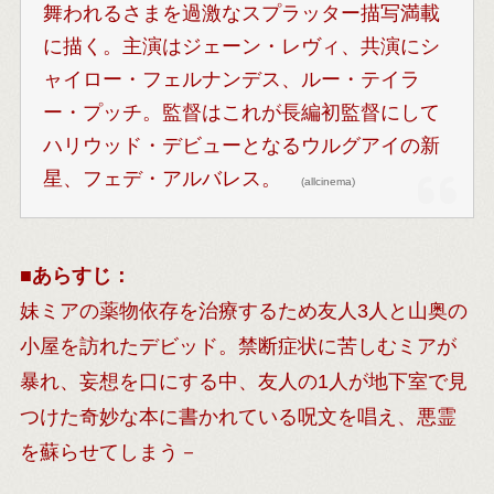
舞われるさまを過激なスプラッター描写満載
に描く。主演はジェーン・レヴィ、共演にシ
ャイロー・フェルナンデス、ルー・テイラ
ー・プッチ。監督はこれが長編初監督にして
ハリウッド・デビューとなるウルグアイの新
星、フェデ・アルバレス。
(allcinema)
■
あらすじ：
妹ミアの薬物依存を治療するため友人3人と山奥の
小屋を訪れたデビッド。禁断症状に苦しむミアが
暴れ、妄想を口にする中、友人の1人が地下室で見
つけた奇妙な本に書かれている呪文を唱え、悪霊
を蘇らせてしまう－