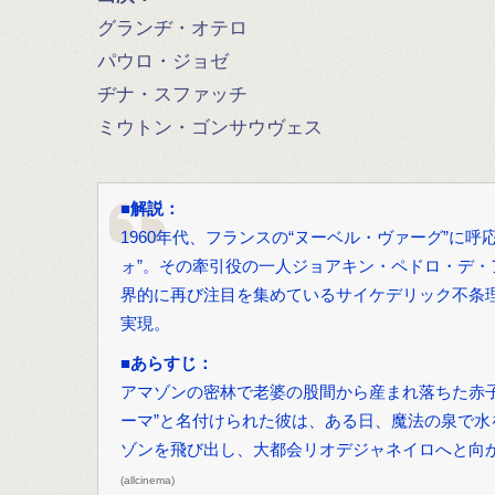
グランヂ・オテロ
パウロ・ジョゼ
ヂナ・スファッチ
ミウトン・ゴンサウヴェス
■
解説：
1960年代、フランスの“ヌーベル・ヴァーグ”に
ォ”。その牽引役の一人ジョアキン・ペドロ・デ・
界的に再び注目を集めているサイケデリック不条理
実現。
■
あらすじ：
アマゾンの密林で老婆の股間から産まれ落ちた赤
ーマ”と名付けられた彼は、ある日、魔法の泉で
ゾンを飛び出し、大都会リオデジャネイロへと向か
(allcinema)