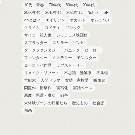
10代・青春
70年代
80年代
90年代
2000年代
2010年代
2020年代
Netflix
SF
○○とは？
エイリアン
オカルト
オムニバス
クライム
コメディ
ゴシック
サイコ・殺人鬼
シッチェス映画祭
スプラッター
スリラー
ゾンビ
ダークファンタジー
パニック
ヒーロー
ファンタジー
ミステリー
モンスター
ヨーロッパ作品
ラブストーリー
リメイク・リブート
不思議・難解系
不条理
世紀末
人間ドラマ
友情・家族愛
吸血鬼
問題作・衝撃作
実写化
実話ベース
悪魔・悪霊・魔女
戦争
未体験ゾーンの映画たち
歴史もの
社会派
邦画