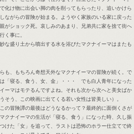
で化け物に出会い脚の肉を削ってもらったり、追いかけら
しながらの冒険が始まる。ようやく家族のいる家に戻った
親がショック死。哀しみのあまり、兄弟共に家を捨て街へ
行く事に。
妙な盛り土から噴出する水を浴びたマクナイーマはまたも
らも、もちろん奇想天外なマクナイーマの冒険が続く。で
は「寝る、食う、女、金」・・・ でも白人青年になった
イーマはモテるんですよね。それも次から次へと美女ばか
うそう、この映画に出てくる若い女性は皆美しい）。
この冒険譚の最後はどうなるかって？最終的に面倒くさが
マクナイーマの生活が「寝る、食う」になった時、久し振
つけた「女」を追って、ラストは恐怖のホラー仕立てで終