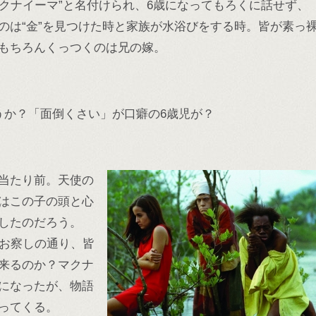
マクナイーマ”と名付けられ、6歳になってもろくに話せず、
のは“金”を見つけた時と家族が水浴びをする時。皆が素っ
もちろんくっつくのは兄の嫁。
うか？「面倒くさい」が口癖の6歳児が？
当たり前。天使の
はこの子の頭と心
したのだろう。
。お察しの通り、皆
来るのか？マクナ
になったが、物語
ってくる。