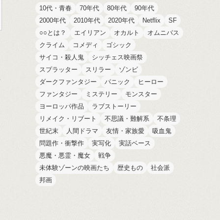
10代・青春
70年代
80年代
90年代
2000年代
2010年代
2020年代
Netflix
SF
○○とは？
エイリアン
オカルト
オムニバス
クライム
コメディ
ゴシック
サイコ・殺人鬼
シッチェス映画祭
ロ
スプラッター
スリラー
ゾンビ
ダークファンタジー
パニック
ヒーロー
ファンタジー
ミステリー
モンスター
ヨーロッパ作品
ラブストーリー
リメイク・リブート
不思議・難解系
不条理
世紀末
人間ドラマ
友情・家族愛
吸血鬼
問題作・衝撃作
実写化
実話ベース
悪魔・悪霊・魔女
戦争
未体験ゾーンの映画たち
歴史もの
社会派
邦画