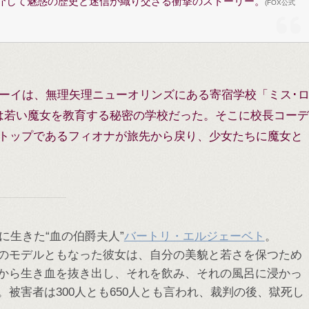
を介して魅惑の歴史と迷信が織り交ざる衝撃のストーリー。
(FOX公式
ゾーイは、無理矢理ニューオリンズにある寄宿学校「ミス･
は若い魔女を教育する秘密の学校だった。そこに校長コーデ
トップであるフィオナが旅先から戻り、少女たちに魔女と
紀に生きた“血の伯爵夫人”
バートリ・エルジェーベト
。
のモデルともなった彼女は、自分の美貌と若さを保つため
から生き血を抜き出し、それを飲み、それの風呂に浸かっ
。被害者は300人とも650人とも言われ、裁判の後、獄死し