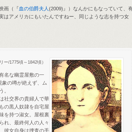
映画（『
血の伯爵夫人
(2009)』）なんかにもなっていて、
実はアメリカにもいたんですねー、同じような志を持つ女
/1775頃～1842頃）
有名な幽霊屋敷の一
現象の噂が絶えず、ム
う。
は社交界の貴婦人で華
もの黒人奴隷を自宅屋
味を持つ淑女。屋根裏
られ、最終何人の人々
、彼女自身は捜査の手