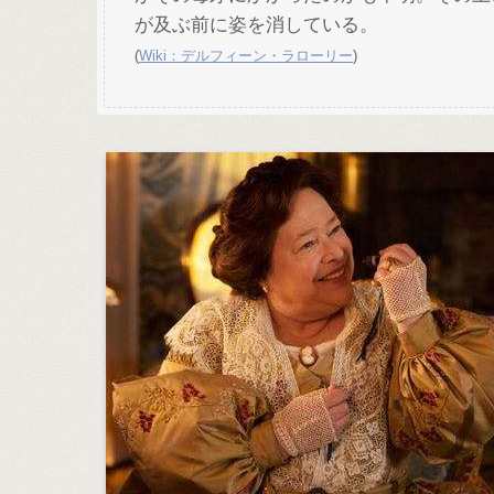
が及ぶ前に姿を消している。
(
Wiki：デルフィーン・ラローリー
)