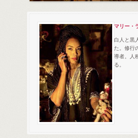
マリー・
白人と黒
た。修行
導者。人
る。