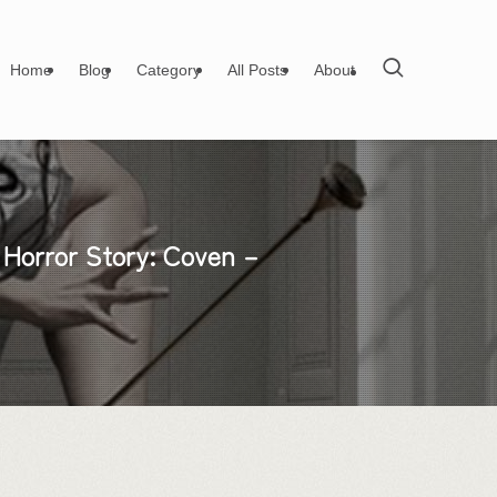
Home
Blog
Category
All Posts
About
 Story: Coven –