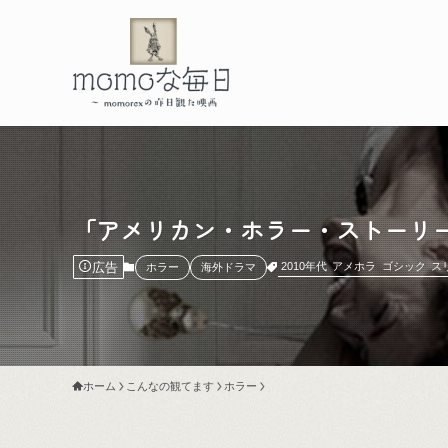
「アメリカン・ホラー・ストーリー：魔女団」(TV
広告
2010年代
アメホラ
ゴシック
ス
ホラー
海外ドラマ
ホーム
こんなの観てます
ホラー