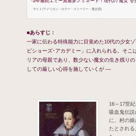
2年連続エミー賞最多ノミネート！現代の“魔女”
サイト/アメリカン・ホラー・ストーリー：魔女団)
■
あらすじ：
一家に伝わる特殊能力に目覚めた10代の少女
ビショーズ･アカデミー」に入れられる。そこ
リアの母親であり、数少ない魔女の生き残りの
しての厳しい心得を施していくが ―
16～17世
吸血鬼伝説
に、村の娘
たとされる