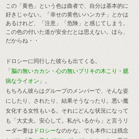
この「黄色」という色は曲者で、自分は基本的に
好きじゃない。「幸せの黄色いハンカチ」とかは
あるけれど、「注意」「危険」と感じてしまう。
この色の付いた道が安全だとは思えない。ほら、
だからね・・
ドロシーに同行した彼らも出てくる。
「
脳の無いカカシ
・
心の無いブリキの木こり
・
臆
病なライオン
」。
もちろん彼らはグループのメンバーで、そんな姿
にしたり、されたり、結果そうなったり。悪い魔
女化する女性もいる。それにどんな状況になって
も「大丈夫。安心して。私がいるから」と言うリ
ーダー妻は
ドロシー
なのかな。でも本作には残念