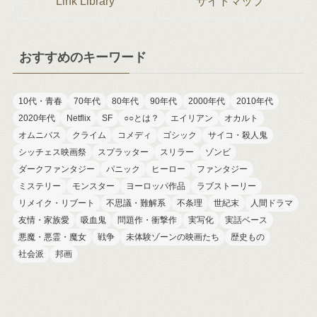
Link Library
サイトマップ
おすすめのキーワード
10代・青春
70年代
80年代
90年代
2000年代
2010年代
2020年代
Netflix
SF
○○とは？
エイリアン
オカルト
オムニバス
クライム
コメディ
ゴシック
サイコ・殺人鬼
シッチェス映画祭
スプラッター
スリラー
ゾンビ
ダークファンタジー
パニック
ヒーロー
ファンタジー
ミステリー
モンスター
ヨーロッパ作品
ラブストーリー
リメイク・リブート
不思議・難解系
不条理
世紀末
人間ドラマ
友情・家族愛
吸血鬼
問題作・衝撃作
実写化
実話ベース
悪魔・悪霊・魔女
戦争
未体験ゾーンの映画たち
歴史もの
社会派
邦画