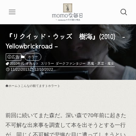
『リクイッド・ウッズ 樹海』(2010) -
Yellowbrickroad –
広告
ホラー
2010年代
オカルト
スリラー
ダークファンタジー
悪魔・悪霊・魔女
11/22/2013
12/10/2022
ホーム
こんなの観てます
ホラー
前回に続いてまた森だ。深い森で70年前に起きた
不可解な出来事を調査して本を出そうとする一行
が、同じく不可解で悲惨な目に遭ってしまうとい