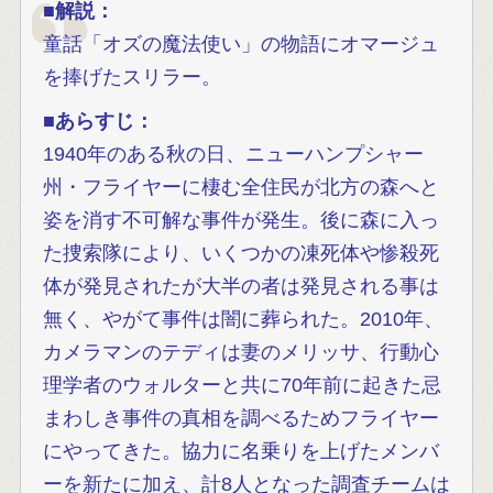
■
解説：
童話「オズの魔法使い」の物語にオマージュ
を捧げたスリラー。
■
あらすじ：
1940年のある秋の日、ニューハンプシャー
州・フライヤーに棲む全住民が北方の森へと
姿を消す不可解な事件が発生。後に森に入っ
た捜索隊により、いくつかの凍死体や惨殺死
体が発見されたが大半の者は発見される事は
無く、やがて事件は闇に葬られた。2010年、
カメラマンのテディは妻のメリッサ、行動心
理学者のウォルターと共に70年前に起きた忌
まわしき事件の真相を調べるためフライヤー
にやってきた。協力に名乗りを上げたメンバ
ーを新たに加え、計8人となった調査チームは