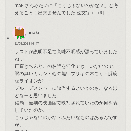
makiさんみたいに「こうじゃないのかな？」と考
えることも出来ませんでした[絵文字:i-179]
maki
11/25/2013 08:47
ラストが説明不足で意味不明感が漂っていました
ね…
正直きちんとこのお話を消化できていないので、
脳の無いカカシ・心の無いブリキの木こり・臆病
なライオンが
グループメンバーに該当するというのも、なるほ
どなーと思いました
結局、最期の映画館で映写されていたのが何を表
していたのか。
こうじゃないのかな？みたいなものはあるんです
が、