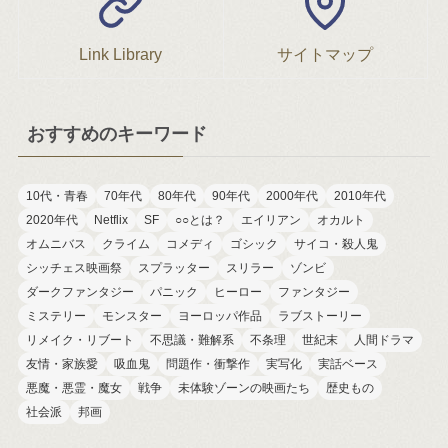
Link Library
サイトマップ
おすすめのキーワード
10代・青春
70年代
80年代
90年代
2000年代
2010年代
2020年代
Netflix
SF
○○とは？
エイリアン
オカルト
オムニバス
クライム
コメディ
ゴシック
サイコ・殺人鬼
シッチェス映画祭
スプラッター
スリラー
ゾンビ
ダークファンタジー
パニック
ヒーロー
ファンタジー
ミステリー
モンスター
ヨーロッパ作品
ラブストーリー
リメイク・リブート
不思議・難解系
不条理
世紀末
人間ドラマ
友情・家族愛
吸血鬼
問題作・衝撃作
実写化
実話ベース
悪魔・悪霊・魔女
戦争
未体験ゾーンの映画たち
歴史もの
社会派
邦画