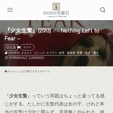
『少女生贄』(2013) - Nothing Left to
Fear –
広告
ホラー
2010年代
オカルト
ゴシック
スリラー
友情・家族愛
悪魔・悪霊・魔女
07/09/2014
11/04/2021
ホーム
こんなの観てます
ホラー
『
少女生贄
』っていう邦題はちょっと違ってる感
じがする。たしかに生贄代表は女の子。けれど本
当の生贄は少女に限らず、見境無くやられる。何