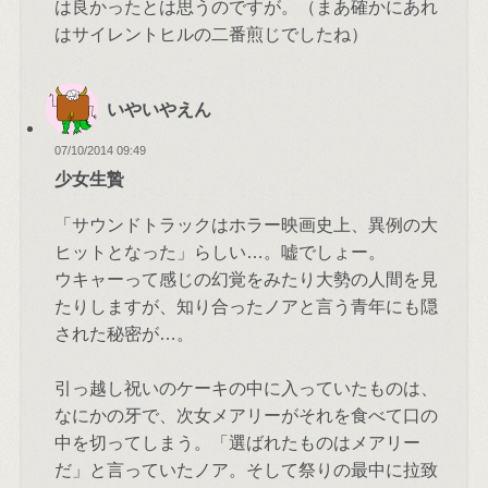
は良かったとは思うのですが。（まあ確かにあれ
はサイレントヒルの二番煎じでしたね）
いやいやえん
07/10/2014 09:49
少女生贄
「サウンドトラックはホラー映画史上、異例の大
ヒットとなった」らしい…。嘘でしょー。
ウキャーって感じの幻覚をみたり大勢の人間を見
たりしますが、知り合ったノアと言う青年にも隠
された秘密が…。
引っ越し祝いのケーキの中に入っていたものは、
なにかの牙で、次女メアリーがそれを食べて口の
中を切ってしまう。「選ばれたものはメアリー
だ」と言っていたノア。そして祭りの最中に拉致