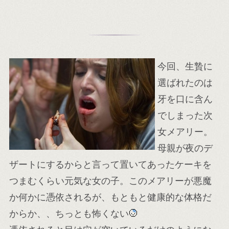
今回、生贄に
選ばれたのは
牙を口に含ん
でしまった次
女メアリー。
母親が夜のデ
ザートにするからと言って置いてあったケーキを
つまむくらい元気な女の子。このメアリーが悪魔
か何かに憑依されるが、もともと健康的な体格だ
からか、、ちっとも怖くない