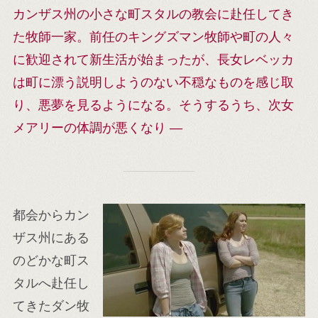
カンザス州の小さな町スタルの教会に赴任してき
た牧師一家。前任のキングズマン牧師や町の人々
に歓迎されて新生活が始まったが、長女レベッカ
は町に漂う説明しようのない不穏なものを感じ取
り、悪夢を見るようになる。そうするうち、次女
メアリーの体調が悪くなり ―
都会からカン
ザス州にある
のどかな町ス
タルへ赴任し
てきたダン牧