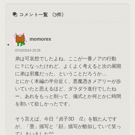
コメント一覧
（3件）
momorex
07/10/2014 15:26
弟は可哀想でしたよね。ここが一番ノアの行動
に？になったけれど、よくよく考えると次の展開
に弟は邪魔だった、ということだろうか…
とにかく本編の半分近く、悪魔憑きメアリーが歩
いていたと思えるほど、ダラダラ進行でしたね
ー。あれをもっと削って、儀式とか何とかに時間
を割いて欲しかったです。
そう言えば、今日『貞子3D /2』を観たんです
が、「墨」描写と「顔」描写が酷似していて笑っ
てしまいました^^