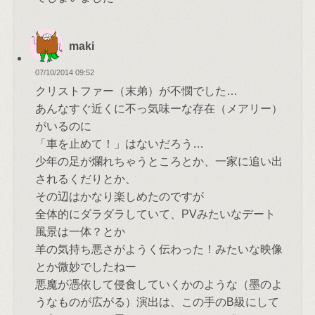
maki
07/10/2014 09:52
クリストファー（末弟）が不憫でした…
あんなすぐ近くに不っ気味ーな存在（メアリー）
がいるのに
「車を止めて！」はないだろう…
少年の足が爛れちゃうところとか、一家に追い出
されるくだりとか、
その辺はかなり楽しめたのですが
全体的にダラダラしていて、PVみたいなデート
風景は一体？とか
羊の気持ち悪さがようく伝わった！みたいな映像
とか微妙でしたねー
悪魔が憑依して侵食していくかのような（墨のよ
うなものが広がる）演出は、この手のB級にして