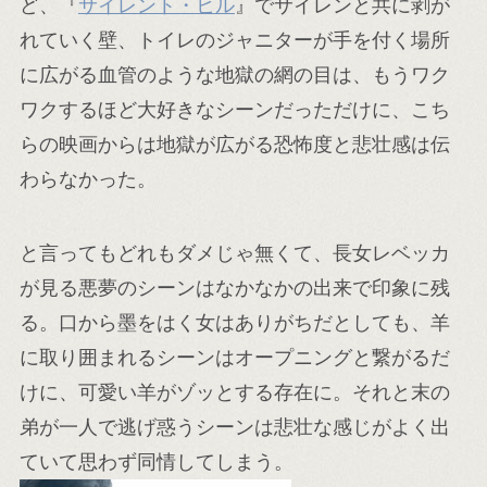
ど、『
サイレント・ヒル
』でサイレンと共に剥が
れていく壁、トイレのジャニターが手を付く場所
に広がる血管のような地獄の網の目は、もうワク
ワクするほど大好きなシーンだっただけに、こち
らの映画からは地獄が広がる恐怖度と悲壮感は伝
わらなかった。
と言ってもどれもダメじゃ無くて、長女レベッカ
が見る悪夢のシーンはなかなかの出来で印象に残
る。口から墨をはく女はありがちだとしても、羊
に取り囲まれるシーンはオープニングと繋がるだ
けに、可愛い羊がゾッとする存在に。それと末の
弟が一人で逃げ惑うシーンは悲壮な感じがよく出
ていて思わず同情してしまう。