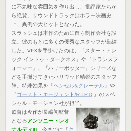
に不気味な雰囲気を作り出し、批評家たちか
ら絶賛。サウンドトラックはホラー映画史
上、異例の大ヒットとなった。
スラッシュは本作のために自ら制作会社を設
立。彼のもとに多くの優秀なスタッフが集結
した。VFXを手掛けたのは、『スター・トレ
ック イントゥ・ダークネス』や『トランスフ
ォーマー』、『ハリーポッター』シリーズな
どを手掛けてきたハリウッド精鋭のスタッフ
陣。特殊効果を『
ヘンゼル&グレーテル
』や
『
ゴースト・エージェント/R.I.P.D
.』のスペ
シャル・モーション社が担当。
監督は今作が長編初監督
となる
アンソニー・レオ
ナルディIII
。今までに『
キ