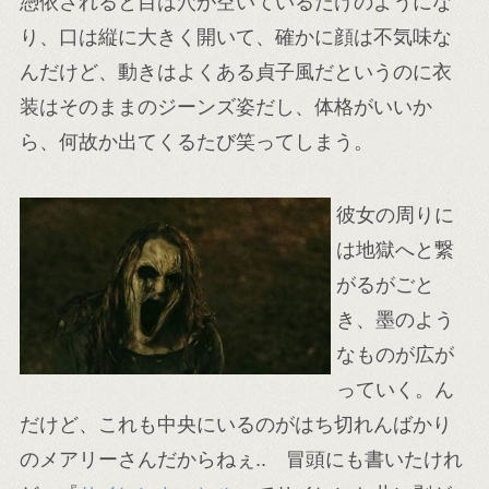
憑依されると目は穴が空いているだけのようにな
り、口は縦に大きく開いて、確かに顔は不気味な
んだけど、動きはよくある貞子風だというのに衣
装はそのままのジーンズ姿だし、体格がいいか
ら、何故か出てくるたび笑ってしまう。
彼女の周りに
は地獄へと繋
がるがごと
き、墨のよう
なものが広が
っていく。ん
だけど、これも中央にいるのがはち切れんばかり
のメアリーさんだからねぇ.. 冒頭にも書いたけれ