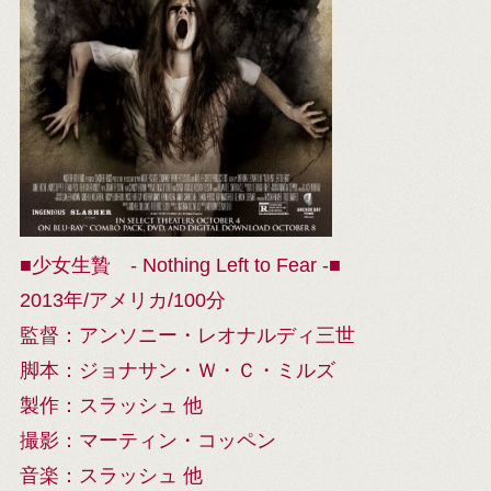
■少女生贄 - Nothing Left to Fear -■
2013年/アメリカ/100分
監督：アンソニー・レオナルディ三世
脚本：ジョナサン・Ｗ・Ｃ・ミルズ
製作：スラッシュ 他
撮影：マーティン・コッペン
音楽：スラッシュ 他