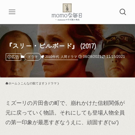
『スリー・ビルボード』 (2017)
広告
08/28/2021
11/15/2021
2010年代
人間ドラマ
ドラマ
ホーム
こんなの観てます
ドラマ
ミズーリの片田舎の町で、崩れかけた信頼関係が
元に戻っていく物語。それにしても登場人物全員
の第一印象が最悪すぎなうえに、頑固すぎ(‘ω’)