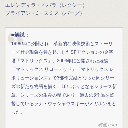
エレンディラ・イバラ（レクシー）
ブライアン・J・スミス（バーグ）
■解説：
1999年に公開され、革新的な映像技術とストーリ
ーで社会現象を巻き起こしたSFアクションの金字
塔「マトリックス」。2003年に公開された続編
「マトリックス リローデッド」「マトリックス レ
ボリューションズ」で3部作完結となった同シリー
ズの新たな物語を描く、18年ぶりとなるシリーズ新
章。シリーズの生みの親であり、過去の3作品を監
督しているラナ・ウォシャウスキーがメガホンをと
った。
映画.com