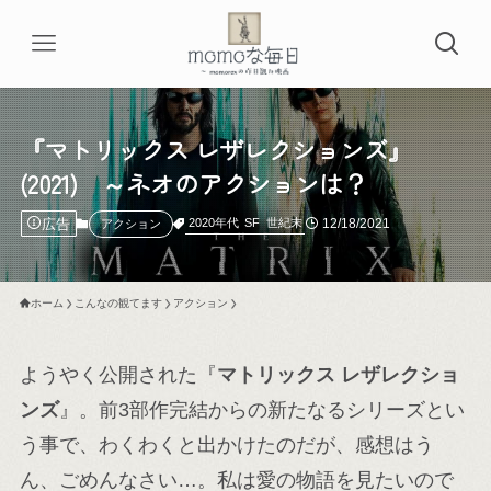
『マトリックス レザレクションズ』
(2021) ～ネオのアクションは？
広告
12/18/2021
2020年代
SF
世紀末
アクション
ホーム
こんなの観てます
アクション
ようやく公開された『
マトリックス レザレクショ
ンズ
』。前3部作完結からの新たなるシリーズとい
う事で、わくわくと出かけたのだが、感想はう
ん、ごめんなさい…。私は愛の物語を見たいので