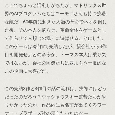
ここでちょっと混乱しがちだが、マトリックス世
界のAIプログラムたちはユーモアさえも持つ狡猾
な敵だ。60年前に起きた人類の革命でネオを倒し
た後、その本人を蘇らせ、革命全体をゲームとし
て作らせて人類（の魂）に遊ばせることにした。
このゲームは3部作で完結したが、親会社から4作
目を開発せよとの命令が。トーマス本人は乗り気
ではないが、会社の同僚たちは夢よもう一度的な
この企画に大喜びだ。
この完結3作と4作目の話の流れは、実際にはどう
だったのだろう？ウォシャウスキー監督たちがや
りたかったのか、作品内にも名前が出てくるワー
ナー・ブラザーズ社の意向だったのか ─