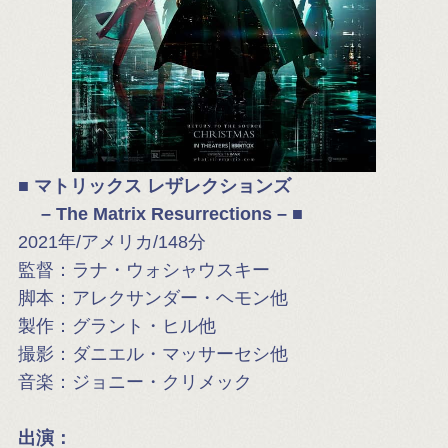
■ マトリックス レザレクションズ
–
The Matrix Resurrections – ■
2021年/アメリカ/148分
監督：ラナ・ウォシャウスキー
脚本：アレクサンダー・ヘモン他
製作：グラント・ヒル他
撮影：ダニエル・マッサーセシ他
音楽：ジョニー・クリメック
出演：