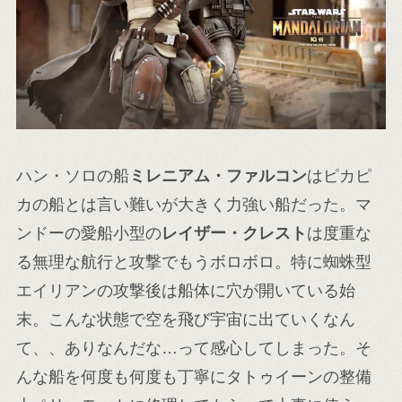
ハン・ソロの船
ミレニアム・ファルコン
はピカピ
カの船とは言い難いが大きく力強い船だった。マ
ンドーの愛船小型の
レイザー・クレスト
は度重な
る無理な航行と攻撃でもうボロボロ。特に蜘蛛型
エイリアンの攻撃後は船体に穴が開いている始
末。こんな状態で空を飛び宇宙に出ていくなん
て、、ありなんだな…って感心してしまった。そ
んな船を何度も何度も丁寧にタトゥイーンの整備