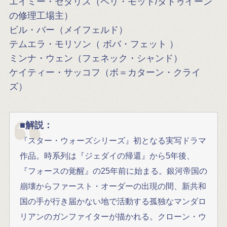
エイミー・セダリス（ペリ・モット/タトゥイーン
の修理工場主）
ビル・バー（メイフェルド）
テムエラ・モリソン（ ボバ・フェット ）
ミンナ・ウェン（フェネック・シャンド）
ケイティー・サッコフ（ボ＝カターン・クライ
ズ）
■解説：
『スター・ウォーズシリーズ』初となる実写ドラマ
作品。時系列は『ジェダイの帰還』から5年後、
『フォースの覚醒』の25年前に始まる。銀河帝国の
崩壊からファースト・オーダーの出現の間、新共和
国の手が行き届かない地で活動する孤独なマンダロ
リアンのガンファイターが描かれる。クローン・ウ