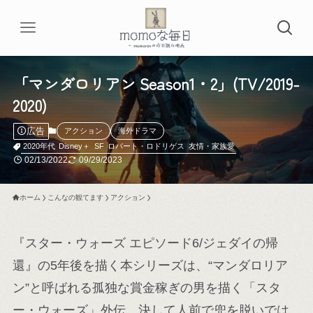
「マンダロリアン Season1・2」(TV/2019-
2020)
広告
アクション
海外ドラマ
2020年代
Disney＋
SF
ロバート・ロドリゲス
友情・家族愛
02/13/2022
09/29/2023
ホーム
こんなの観てます
アクション
『スター・ウォーズ エピソード6/ジェダイの帰
還』の5年後を描く本シリーズは、“マンダロリア
ン”と呼ばれる孤独な賞金稼ぎの男を描く「スタ
ー・ウォーズ」外伝。決して人前で兜を脱いでは