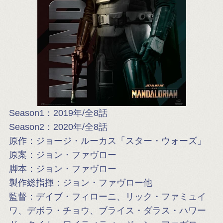
Season1：2019年/全8話
Season2：2020年/全8話
原作：ジョージ・ルーカス「スター・ウォーズ」
原案：ジョン・ファヴロー
脚本：ジョン・ファヴロー
製作総指揮：ジョン・ファヴロー他
監督：デイブ・フィローニ、リック・ファミュイ
ワ、デボラ・チョウ、ブライス・ダラス・ハワー