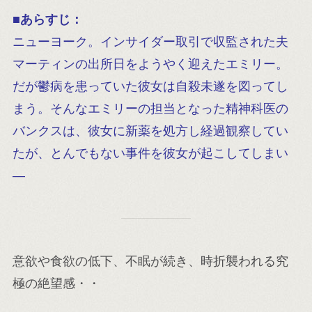
■
あらすじ：
ニューヨーク。インサイダー取引で収監された夫
マーティンの出所日をようやく迎えたエミリー。
だが鬱病を患っていた彼女は自殺未遂を図ってし
まう。そんなエミリーの担当となった精神科医の
バンクスは、彼女に新薬を処方し経過観察してい
たが、とんでもない事件を彼女が起こしてしまい
―
意欲や食欲の低下、不眠が続き、時折襲われる究
極の絶望感・・