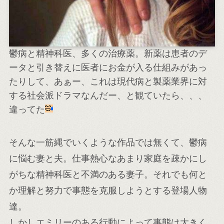
鬱病と精神科医、多くの治療薬。新薬は患者のデ
ータと引き替えに医者にお金が入る仕組みがあっ
たりして、あぁー、これは現代病と製薬業界に対
する社会派ドラマなんだー、と観ていたら、、、
違ってた
そんな一筋縄でいくような作品では無くて、鬱病
に悩む妻と夫。仕事熱心なあまり家庭を疎かにし
がちな精神科医と不満のある妻子。それでも何と
か理解と努力で事態を克服しようとする登場人物
達。
しかしエミリーのある行動によって事態は大きく