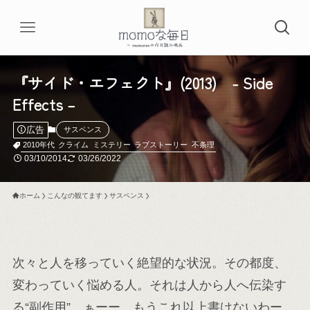
『サイド・エフェクト』(2013) - Side
Effects –
広告
サスペンス
2010年代
クライム
ミステリー
ラブストーリー
不条理
03/10/2014
03/26/2022
ホーム
こんなの観てます
サスペンス
次々と人を移っていく絶望的な状況。その都度、
変わっていく悩める人。それは人から人へ伝染す
る“副作用”。ぁーー、もうこれ以上書けないわー..