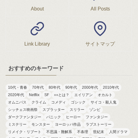
About
All Posts
Link Library
サイトマップ
おすすめのキーワード
10代・青春
70年代
80年代
90年代
2000年代
2010年代
2020年代
Netflix
SF
○○とは？
エイリアン
オカルト
オムニバス
クライム
コメディ
ゴシック
サイコ・殺人鬼
シッチェス映画祭
スプラッター
スリラー
ゾンビ
ダークファンタジー
パニック
ヒーロー
ファンタジー
ミステリー
モンスター
ヨーロッパ作品
ラブストーリー
リメイク・リブート
不思議・難解系
不条理
世紀末
人間ドラマ