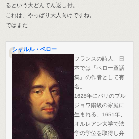
るという大どんでん返し付。
これは、やっぱり大人向けですね。
ではまた
シャルル・ペロー
フランスの詩人。日
本では『ペロー童話
集』の作者として有
名。
1628年にパリのブル
ジョワ階級の家庭に
生まれる。1651年、
オルレアン大学で法
学の学位を取得し弁