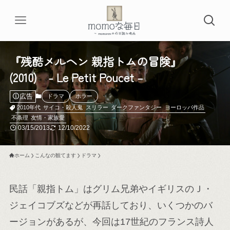
『残酷メルヘン 親指トムの冒険』
(2010) - Le Petit Poucet –
広告
ドラマ
ホラー
2010年代
サイコ・殺人鬼
スリラー
ダークファンタジー
ヨーロッパ作品
不条理
友情・家族愛
03/15/2013
12/10/2022
ホーム
こんなの観てます
ドラマ
民話「親指トム」はグリム兄弟やイギリスのＪ・
ジェイコブズなどが再話しており、いくつかのバ
ージョンがあるが、今回は17世紀のフランス詩人