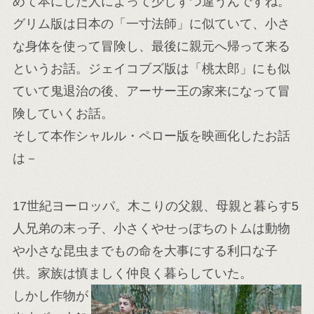
めて本にした人によって少しずつ違うんですね。
グリム版は日本の「一寸法師」に似ていて、小さ
な身体を使って冒険し、最後に親元へ帰って来る
というお話。ジェイコブズ版は「桃太郎」にも似
ていて鬼退治の後、アーサー王の家来になって冒
険していくお話。
そして本作シャルル・ペロー版を映画化したお話
は－
17世紀ヨーロッパ。木こりの父親、母親と暮らす5
人兄弟の末っ子、小さくやせっぽちのトムは動物
や小さな昆虫までもの命を大事にする利口な子
供。家族は慎ましく仲良く暮らしていた。
しかし作物が