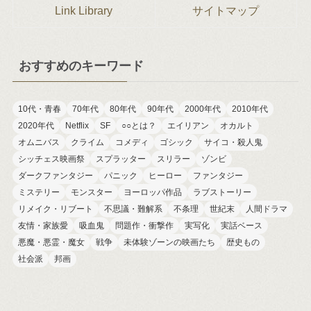
Link Library
サイトマップ
おすすめのキーワード
10代・青春
70年代
80年代
90年代
2000年代
2010年代
2020年代
Netflix
SF
○○とは？
エイリアン
オカルト
オムニバス
クライム
コメディ
ゴシック
サイコ・殺人鬼
シッチェス映画祭
スプラッター
スリラー
ゾンビ
ダークファンタジー
パニック
ヒーロー
ファンタジー
ミステリー
モンスター
ヨーロッパ作品
ラブストーリー
リメイク・リブート
不思議・難解系
不条理
世紀末
人間ドラマ
友情・家族愛
吸血鬼
問題作・衝撃作
実写化
実話ベース
悪魔・悪霊・魔女
戦争
未体験ゾーンの映画たち
歴史もの
社会派
邦画