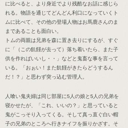
に比べると、より身近でより残酷なお話に感じら
れる。物語を通じてどんどん利口になっていくト
ムに比べて、その他の登場人物はお馬鹿さんのま
まであることも面白い。
トムの両親は兄弟を森に置き去りにするが、すぐ
に「（この飢饉が去って）落ち着いたら、また子
供を作ればいいし・・」などと鬼畜な事を言って
いる。「おぉい！また飢饉がきたらどうするん
だ！？」と思わず突っ込む管理人。
人喰い鬼夫婦は同じ部屋に5人の娘と5人の兄弟を
寝かせたが、「これ、いいの？」と思っていると
鬼がこっそり入ってくる。そして真っ直ぐ白い帽
子の兄弟のところへ行きナイフを振りかざす。そ