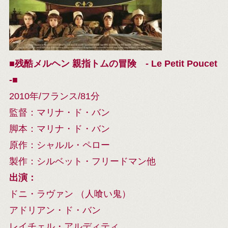
■残酷メルヘン 親指トムの冒険 - Le Petit Poucet
-■
2010年/フランス/81分
監督：マリナ・ド・バン
脚本：マリナ・ド・バン
原作：シャルル・ペロー
製作：シルベット・フリードマン他
出演：
ドニ・ラヴァン （人喰い鬼）
アドリアン・ド・バン
レイチェル・アルディティ