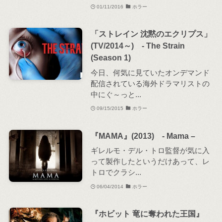
01/11/2016
ホラー
「ストレイン 沈黙のエクリプス」
(TV/2014～) - The Strain
(Season 1)
今日、何気に見ていたオンデマンド
配信されている海外ドラマリストの
中にぐ～っと...
09/15/2015
ホラー
『MAMA』(2013) - Mama –
ギレルモ・デル・トロ監督が気に入
って製作したというだけあって、レ
トロでクラシ...
06/04/2014
ホラー
『ホビット 竜に奪われた王国』