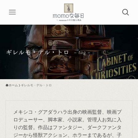
ギレルモ・デル・トロ
– tag –
ホーム
ギレルモ・デル・トロ
メキシコ・グアダラハラ出身の映画監督、映画プ
ロデューサー、脚本家、小説家。管理人お気に入
りの監督。作品はファンタジー、ダークファンタ
ジーから怪獣アクション、ホラーまであるが、子