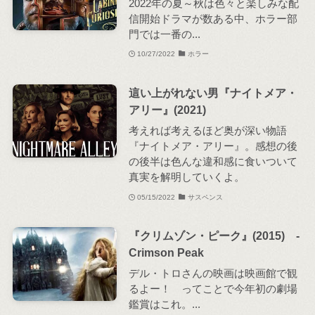
2022年の夏～秋は色々と楽しみな配
信開始ドラマが数ある中、ホラー部
門では一番の...
10/27/2022
ホラー
這い上がれない男『ナイトメア・
アリー』(2021)
考えれば考えるほど奥が深い物語
『ナイトメア・アリー』。感想の後
の後半は色んな違和感に食いついて
真実を解明していくよ。
05/15/2022
サスペンス
『クリムゾン・ピーク』(2015) -
Crimson Peak
デル・トロさんの映画は映画館で観
るよー！ ってことで今年初の劇場
鑑賞はこれ。...