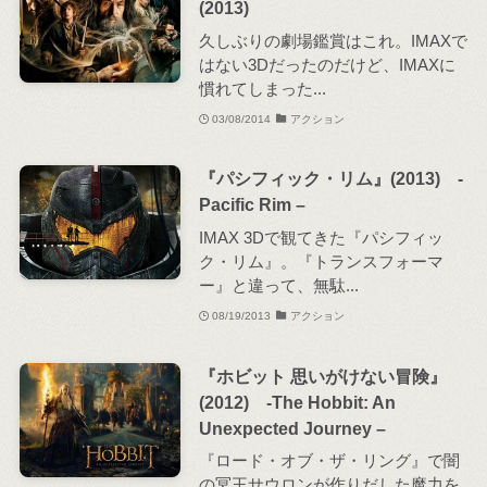
(2013)
久しぶりの劇場鑑賞はこれ。IMAXで
はない3Dだったのだけど、IMAXに
慣れてしまった...
03/08/2014
アクション
『パシフィック・リム』(2013) -
Pacific Rim –
IMAX 3Dで観てきた『パシフィッ
ク・リム』。『トランスフォーマ
ー』と違って、無駄...
08/19/2013
アクション
『ホビット 思いがけない冒険』
(2012) -The Hobbit: An
Unexpected Journey –
『ロード・オブ・ザ・リング』で闇
の冥王サウロンが作りだした魔力を