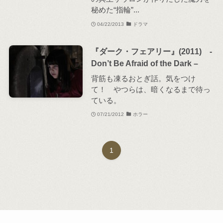
秘めた“指輪”...
04/22/2013
ドラマ
『ダーク・フェアリー』(2011) -
Don’t Be Afraid of the Dark –
背筋も凍るおとぎ話。気をつけ
て！ やつらは、暗くなるまで待っ
ている。
07/21/2012
ホラー
1